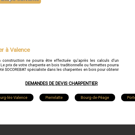
er à Valence
a construction ne pourra être effectuée qu'après les calculs d'un
Le prix de votre charpente en bois traditionnelle ou fermettes pourra
ciété SOCOREBAT spécialiste dans les charpentes en bois pour obtenir
DEMANDES DE DEVIS CHARPENTIER
urg-lès-Valence
Pierrelatte
Bourg-de-Péage
Port
abeuil
Tain-l'Hermitage
Loriol-sur-Drôme
Saint-
oile-sur-Rhône
Die
Saint-Vallier
Beaumont-lès-Val