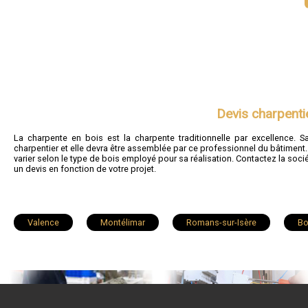
Devis charpenti
La charpente en bois est la charpente traditionnelle par excellence. S
charpentier et elle devra être assemblée par ce professionnel du bâtiment. 
varier selon le type de bois employé pour sa réalisation. Contactez la so
un devis en fonction de votre projet.
Valence
Montélimar
Romans-sur-Isère
Bo
Saint-Paul-Trois-Châteaux
Crest
Nyons
Ch
Saint-Marcel-lès-Valence
Chatuzange-le-Goubet
Ét