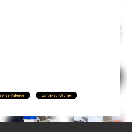
es-lès-Valence
Livron-sur-Drôme
Rambert-d'Albon
Donzère
ence
Châteauneuf-sur-Isère
Anneyron