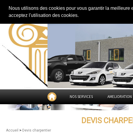
Extension de maison
|
Rénovation de maison
|
Aménagement des combles
Nous utilisons des cookies pour vous garantir la meilleure 
Devis charpentier dans
la
acceptez l'utilisation des cookies.
NOS SERVICES
AMELIORATION 
DEVIS CHARPE
>
Accueil
Devis charpentier