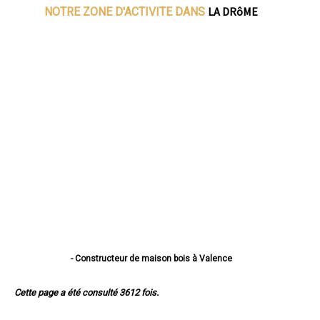
LA DRôME
NOTRE ZONE D'ACTIVITE DANS
- Constructeur de maison bois à Valence
- Constructeur de maison bois à Montélimar
- Constructeur de maison bois à Romans-sur-Isère
Cette page a été consulté 3612 fois.
- Constructeur de maison bois à Bourg-lès-Valence
- Constructeur de maison bois à Pierrelatte