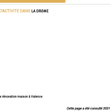
LA DRôME
D'ACTIVITE DANS
aux rénovation maison à Valence
x rénovation maison à Montélimar
énovation maison à Romans-sur-Isère
Cette page a été consulté 3531 f
énovation maison à Bourg-lès-Valence