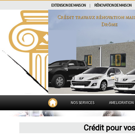
EXTENSION DE MAISON
RÉNOVATION DE MAISON
|
Crédit travaux rénovation mai
Drôme
NOS SERVICES
AMELIORATION 
Crédit pour vo