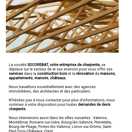
La société
SOCOREBAT,
votre entreprise de charpente,
se
déplace sur le secteur de et ses environs pour vous offrir ses
services
dans la
construction bois
et la
rénovation
de
maisons
,
appartements
,
manoirs
,
châteaux
.
Nous travaillons essentiellement avec des agences
immobilières, des architectes et des particuliers.
N'hésitez pas à nous contacter pour plus d'informations, nous
sommes à votre disposition pour toutes
demandes de devis
charpente.
Nous intervenons aussi dans les villes suivantes :
Valence
,
Montélimar
,
Romans-sur-Isère
,
Bourg-lès-Valence
,
Pierrelatte
,
Bourg-de-Péage
,
Portes-lès-Valence
,
Livron-sur-Drôme
,
Saint-
Paul-Trois-Châteaux
,
Crest