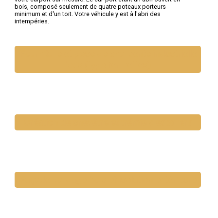
bois, composé seulement de quatre poteaux porteurs
minimum et d'un toit. Votre véhicule y est à l'abri des
intempéries.
Fourniture et pose de charpente industrielle
bois (type fermettes)
Création de chevêtre et trémie d'escaliers
Façade bardage bois et isolation extérieure