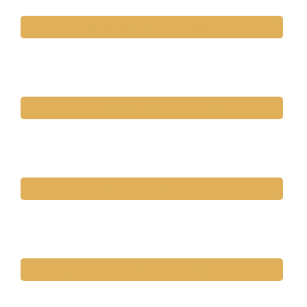
Escalier en bois sur-mesure
Extension en ossature bois
Terrasse en bois
Colombage neuf et rénovation