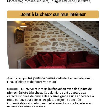
Montélimar
,
Romans-sur-Isère
,
Bourg-lès-Valence
,
Pierrelatte
,
Bourg-de-Péage
,
Portes-lès-Valence
,
Livron-sur-Drôme
,
Saint-
Paul-Trois-Châteaux
,
Crest
Joint à la chaux sur mur intérieur
Avec le temps,
les joints de pierres
s’effritent et se détériorent.
L’eau s’infiltre et détériore vos murs.
SOCOREBAT intervient lors de
la rénovation avec des joints de
pierres réalisés à la chaux.
Ces derniers sont adaptés aux
caractéristiques de dureté des pierres grâce à une adhérence à
toute épreuve sur ceux-ci. De plus, ces joints sont très
imperméables et s’adaptent parfaitement à votre façade avec
un grand nombre de teintes.