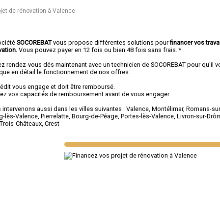
jet de rénovation à Valence
ociété
SOCOREBAT
vous propose différentes solutions pour
financer vos trav
vation.
Vous pouvez payer en 12 fois ou bien 48 fois sans frais. *
ez rendez-vous dés maintenant avec un technicien de SOCOREBAT pour qu'il v
ique en détail le fonctionnement de nos offres.
rédit vous engage et doit être remboursé.
fiez vos capacités de remboursement avant de vous engager.
intervenons aussi dans les villes suivantes :
Valence
,
Montélimar
,
Romans-sur
g-lès-Valence
,
Pierrelatte
,
Bourg-de-Péage
,
Portes-lès-Valence
,
Livron-sur-Drô
-Trois-Châteaux
,
Crest