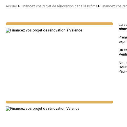
Accueil
Financez vos projet de rénovation dans la Drôme
Financez vos pro
La s
réno
Pren
expl
Un c
Véri
Nous 
Bour
Paul