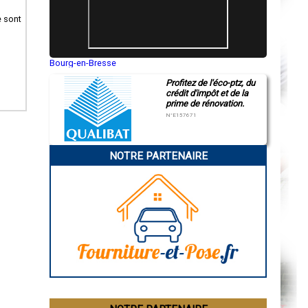
e sont
Bourg-en-Bresse
Saint-Quentin
Profitez de l'éco-ptz, du
Montluçon
crédit d'impôt et de la
Manosque
prime de rénovation.
Gap
Nice
N°E157671
Annonay
Charleville-Mézières
Pamiers
NOTRE PARTENAIRE
Troyes
Narbonne
Rodez
Marseille
Caen
Aurillac
Angoulême
La Rochelle
Bourges
Brive-la-Gaillarde
Dijon
Saint-Brieuc
Guéret
Périgueux
Besançon