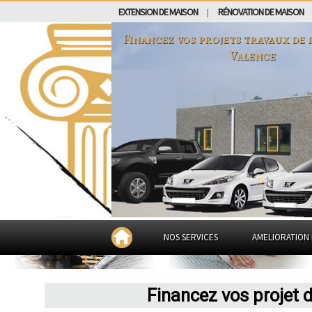
EXTENSION DE MAISON
RÉNOVATION DE MAISON
|
Financez vos projets travaux de 
Valence
NOS SERVICES
AMELIORATION 
Financez vos projet 