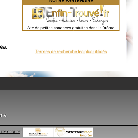
NOTRE PARTENAIRE
Valence
Évreux
Chartres
Brest
Nîmes
Toulouse
Site de petites annonces gratuites dans la Drôme
Auch
Bordeaux
Montpellier
Rennes
ois.
Châteauroux
Termes de recherche les plus utilisés
Tours
Grenoble
Dole
Mont-de-Marsan
Blois
Saint-Étienne
Le Puy-en-Velay
Nantes
Orléans
Cahors
Agen
Mende
Angers
Cherbourg-Octeville
ôme
Reims
Saint-Dizier
Laval
Nancy
TRE GROUPE
-
Verdun