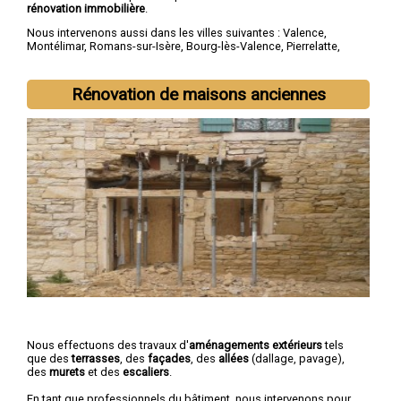
rénovation immobilière
.
Nous intervenons aussi dans les villes suivantes :
Valence
,
Montélimar
,
Romans-sur-Isère
,
Bourg-lès-Valence
,
Pierrelatte
,
Bourg-de-Péage
,
Portes-lès-Valence
,
Livron-sur-Drôme
,
Saint-
Paul-Trois-Châteaux
,
Crest
Rénovation de maisons anciennes
Nous effectuons des travaux d'
aménagements extérieurs
tels
que des
terrasses
, des
façades
, des
allées
(dallage, pavage),
des
murets
et des
escaliers
.
En tant que professionnels du bâtiment, nous intervenons pour