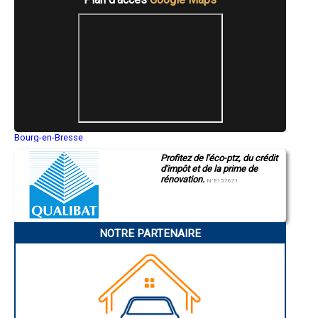
- Entreprise de rénovation immobilière à Eurre
- Entreprise de rénovation immobilière à Saillans
- Entreprise de rénovation immobilière à La Coucourde
- Entreprise de rénovation immobilière à Bésayes
- Entreprise de rénovation immobilière à Montvendre
- Entreprise de rénovation immobilière à Larnage
- Entreprise de rénovation immobilière à Ancône
- Entreprise de rénovation immobilière à Beaumont-Monteux
- Entreprise de rénovation immobilière à Hostun
- Entreprise de rénovation immobilière à Mollans-sur-Ouvèze
- Entreprise de rénovation immobilière à Laveyron
Bourg-en-Bresse
Saint-Quentin
- Entreprise de rénovation immobilière à Eymeux
Profitez de l'éco-ptz, du crédit
Montluçon
- Entreprise de rénovation immobilière à Margès
d'impôt et de la prime de
Manosque
- Entreprise de rénovation immobilière à Le Poët-Laval
rénovation.
Gap
N°E157671
- Entreprise de rénovation immobilière à Tourrettes
Nice
- Entreprise de rénovation immobilière à Piégros-la-Clastre
Annonay
Charleville-Mézières
- Entreprise de rénovation immobilière à La Bâtie-Rolland
Pamiers
- Entreprise de rénovation immobilière à Granges-les-Beaumont
NOTRE PARTENAIRE
Troyes
- Entreprise de rénovation immobilière à Charmes-sur-l'Herbasse
Narbonne
- Entreprise de rénovation immobilière à Mirabel-et-Blacons
Rodez
- Entreprise de rénovation immobilière à Cléon-d'Andran
Marseille
Caen
- Entreprise de rénovation immobilière à Rochefort-Samson
Aurillac
- Entreprise de rénovation immobilière à Le Grand-Serre
Angoulême
- Entreprise de rénovation immobilière à Saint-Gervais-sur-Roubion
La Rochelle
- Entreprise de rénovation immobilière à La Baume-de-Transit