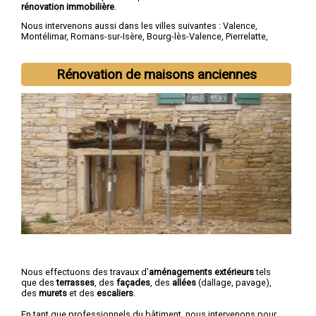
rénovation immobilière
.
Nous intervenons aussi dans les villes suivantes :
Valence
,
Montélimar
,
Romans-sur-Isère
,
Bourg-lès-Valence
,
Pierrelatte
,
Bourg-de-Péage
,
Portes-lès-Valence
,
Livron-sur-Drôme
,
Saint-
Paul-Trois-Châteaux
,
Crest
Rénovation de maisons anciennes
Nous effectuons des travaux d'
aménagements extérieurs
tels
que des
terrasses
, des
façades
, des
allées
(dallage, pavage),
des
murets
et des
escaliers
.
En tant que professionnels du bâtiment, nous intervenons pour