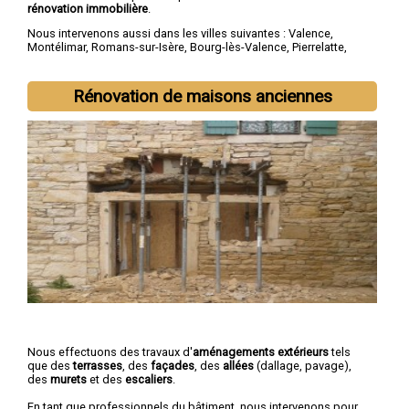
rénovation immobilière
.
Nous intervenons aussi dans les villes suivantes :
Valence
,
Montélimar
,
Romans-sur-Isère
,
Bourg-lès-Valence
,
Pierrelatte
,
Bourg-de-Péage
,
Portes-lès-Valence
,
Livron-sur-Drôme
,
Saint-
Paul-Trois-Châteaux
,
Crest
Rénovation de maisons anciennes
Nous effectuons des travaux d'
aménagements extérieurs
tels
que des
terrasses
, des
façades
, des
allées
(dallage, pavage),
des
murets
et des
escaliers
.
En tant que professionnels du bâtiment, nous intervenons pour