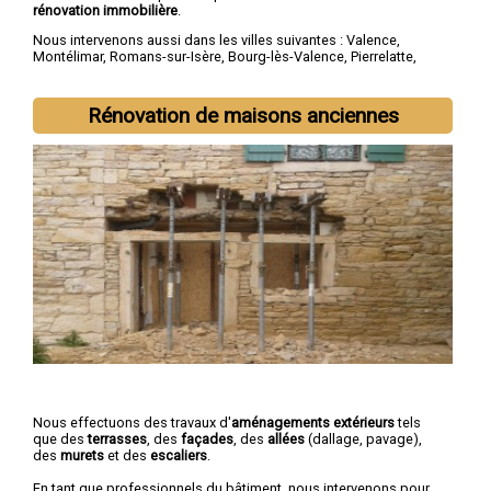
rénovation immobilière
.
Nous intervenons aussi dans les villes suivantes :
Valence
,
Montélimar
,
Romans-sur-Isère
,
Bourg-lès-Valence
,
Pierrelatte
,
Bourg-de-Péage
,
Portes-lès-Valence
,
Livron-sur-Drôme
,
Saint-
Paul-Trois-Châteaux
,
Crest
Rénovation de maisons anciennes
Nous effectuons des travaux d'
aménagements extérieurs
tels
que des
terrasses
, des
façades
, des
allées
(dallage, pavage),
des
murets
et des
escaliers
.
En tant que professionnels du bâtiment, nous intervenons pour