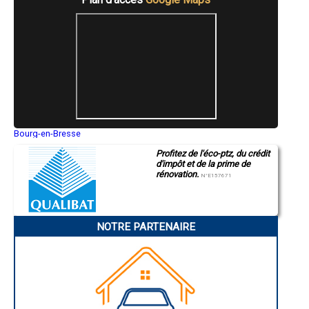
- Entreprise de rénovation immobilière à Eurre
- Entreprise de rénovation immobilière à Saillans
- Entreprise de rénovation immobilière à La Coucourde
- Entreprise de rénovation immobilière à Bésayes
- Entreprise de rénovation immobilière à Montvendre
- Entreprise de rénovation immobilière à Larnage
- Entreprise de rénovation immobilière à Ancône
- Entreprise de rénovation immobilière à Beaumont-Monteux
- Entreprise de rénovation immobilière à Hostun
- Entreprise de rénovation immobilière à Mollans-sur-Ouvèze
- Entreprise de rénovation immobilière à Laveyron
Bourg-en-Bresse
Saint-Quentin
- Entreprise de rénovation immobilière à Eymeux
Profitez de l'éco-ptz, du crédit
Montluçon
- Entreprise de rénovation immobilière à Margès
d'impôt et de la prime de
Manosque
- Entreprise de rénovation immobilière à Le Poët-Laval
rénovation.
Gap
N°E157671
- Entreprise de rénovation immobilière à Tourrettes
Nice
- Entreprise de rénovation immobilière à Piégros-la-Clastre
Annonay
Charleville-Mézières
- Entreprise de rénovation immobilière à La Bâtie-Rolland
Pamiers
- Entreprise de rénovation immobilière à Granges-les-Beaumont
NOTRE PARTENAIRE
Troyes
- Entreprise de rénovation immobilière à Charmes-sur-l'Herbasse
Narbonne
- Entreprise de rénovation immobilière à Mirabel-et-Blacons
Rodez
- Entreprise de rénovation immobilière à Cléon-d'Andran
Marseille
Caen
- Entreprise de rénovation immobilière à Rochefort-Samson
Aurillac
- Entreprise de rénovation immobilière à Le Grand-Serre
Angoulême
- Entreprise de rénovation immobilière à Saint-Gervais-sur-Roubion
La Rochelle
- Entreprise de rénovation immobilière à La Baume-de-Transit