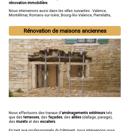
rénovation immobilière
.
Nous intervenons aussi dans les villes suivantes :
Valence
,
Montélimar
,
Romans-sur-Isère
,
Bourg-lès-Valence
,
Pierrelatte
,
Bourg-de-Péage
,
Portes-lès-Valence
,
Livron-sur-Drôme
,
Saint-
Paul-Trois-Châteaux
,
Crest
Rénovation de maisons anciennes
Nous effectuons des travaux d'
aménagements extérieurs
tels
que des
terrasses
, des
façades
, des
allées
(dallage, pavage),
des
murets
et des
escaliers
.
En tant que professionnels du bâtiment, nous intervenons pour