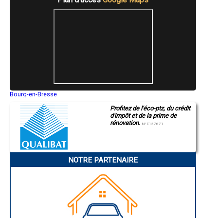
- Entreprise de rénovation immobilière à Eurre
- Entreprise de rénovation immobilière à Saillans
- Entreprise de rénovation immobilière à La Coucourde
- Entreprise de rénovation immobilière à Bésayes
- Entreprise de rénovation immobilière à Montvendre
- Entreprise de rénovation immobilière à Larnage
- Entreprise de rénovation immobilière à Ancône
- Entreprise de rénovation immobilière à Beaumont-Monteux
- Entreprise de rénovation immobilière à Hostun
- Entreprise de rénovation immobilière à Mollans-sur-Ouvèze
- Entreprise de rénovation immobilière à Laveyron
Bourg-en-Bresse
Saint-Quentin
- Entreprise de rénovation immobilière à Eymeux
Profitez de l'éco-ptz, du crédit
Montluçon
- Entreprise de rénovation immobilière à Margès
d'impôt et de la prime de
Manosque
- Entreprise de rénovation immobilière à Le Poët-Laval
rénovation.
Gap
N°E157671
- Entreprise de rénovation immobilière à Tourrettes
Nice
- Entreprise de rénovation immobilière à Piégros-la-Clastre
Annonay
Charleville-Mézières
- Entreprise de rénovation immobilière à La Bâtie-Rolland
Pamiers
- Entreprise de rénovation immobilière à Granges-les-Beaumont
NOTRE PARTENAIRE
Troyes
- Entreprise de rénovation immobilière à Charmes-sur-l'Herbasse
Narbonne
- Entreprise de rénovation immobilière à Mirabel-et-Blacons
Rodez
- Entreprise de rénovation immobilière à Cléon-d'Andran
Marseille
Caen
- Entreprise de rénovation immobilière à Rochefort-Samson
Aurillac
- Entreprise de rénovation immobilière à Le Grand-Serre
Angoulême
- Entreprise de rénovation immobilière à Saint-Gervais-sur-Roubion
La Rochelle
- Entreprise de rénovation immobilière à La Baume-de-Transit