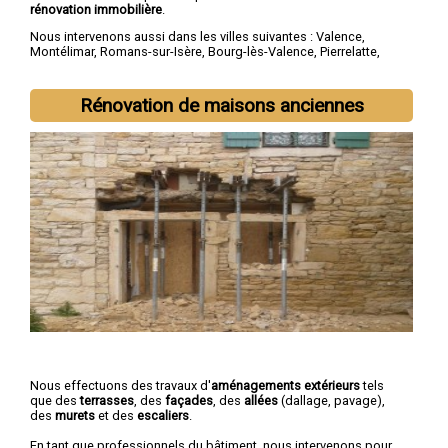
rénovation immobilière
.
Nous intervenons aussi dans les villes suivantes :
Valence
,
Montélimar
,
Romans-sur-Isère
,
Bourg-lès-Valence
,
Pierrelatte
,
Bourg-de-Péage
,
Portes-lès-Valence
,
Livron-sur-Drôme
,
Saint-
Paul-Trois-Châteaux
,
Crest
Rénovation de maisons anciennes
Nous effectuons des travaux d'
aménagements extérieurs
tels
que des
terrasses
, des
façades
, des
allées
(dallage, pavage),
des
murets
et des
escaliers
.
En tant que professionnels du bâtiment, nous intervenons pour