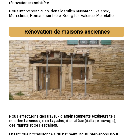
rénovation immobilière
.
Nous intervenons aussi dans les villes suivantes :
Valence
,
Montélimar
,
Romans-sur-Isère
,
Bourg-lès-Valence
,
Pierrelatte
,
Bourg-de-Péage
,
Portes-lès-Valence
,
Livron-sur-Drôme
,
Saint-
Paul-Trois-Châteaux
,
Crest
Rénovation de maisons anciennes
Nous effectuons des travaux d'
aménagements extérieurs
tels
que des
terrasses
, des
façades
, des
allées
(dallage, pavage),
des
murets
et des
escaliers
.
En tant que professionnels du bâtiment, nous intervenons pour