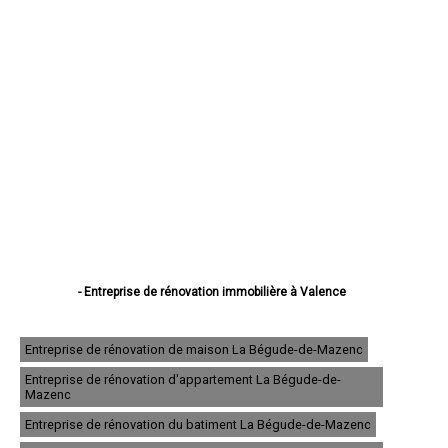
- Entreprise de rénovation immobilière à Valence
- Entreprise de rénovation immobilière à Montélimar
- Entreprise de rénovation immobilière à Romans-sur-Isère
- Entreprise de rénovation immobilière à Bourg-lès-Valence
Entreprise de rénovation de maison La Bégude-de-Mazenc
- Entreprise de rénovation immobilière à Pierrelatte
Entreprise de rénovation d'appartement La Bégude-de-
- Entreprise de rénovation immobilière à Bourg-de-Péage
Mazenc
- Entreprise de rénovation immobilière à Portes-lès-Valence
- Entreprise de rénovation immobilière à Livron-sur-Drôme
Entreprise de rénovation du batiment La Bégude-de-Mazenc
- Entreprise de rénovation immobilière à Saint-Paul-Trois-Châteaux