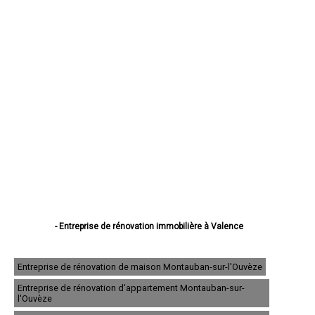
- Entreprise de rénovation immobilière à Valence
- Entreprise de rénovation immobilière à Montélimar
- Entreprise de rénovation immobilière à Romans-sur-Isère
- Entreprise de rénovation immobilière à Bourg-lès-Valence
Entreprise de rénovation de maison Montauban-sur-l'Ouvèze
- Entreprise de rénovation immobilière à Pierrelatte
Entreprise de rénovation d'appartement Montauban-sur-
- Entreprise de rénovation immobilière à Bourg-de-Péage
l'Ouvèze
- Entreprise de rénovation immobilière à Portes-lès-Valence