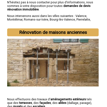
N'hésitez pas à nous contacter pour plus d'informations, nous
sommes à votre disposition pour toutes
demandes de devis
rénovation immobilière
.
Nous intervenons aussi dans les villes suivantes :
Valence
,
Montélimar
,
Romans-sur-Isère
,
Bourg-lès-Valence
,
Pierrelatte
,
Bourg-de-Péage
,
Portes-lès-Valence
,
Livron-sur-Drôme
,
Saint-
Paul-Trois-Châteaux
,
Crest
Rénovation de maisons anciennes
Nous effectuons des travaux d'
aménagements extérieurs
tels
que des
terrasses
, des
façades
, des
allées
(dallage, pavage),
des
murets
et des
escaliers
.