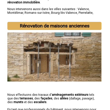
rénovation immobilière
.
Nous intervenons aussi dans les villes suivantes :
Valence
,
Montélimar
,
Romans-sur-Isère
,
Bourg-lès-Valence
,
Pierrelatte
,
Bourg-de-Péage
,
Portes-lès-Valence
,
Livron-sur-Drôme
,
Saint-
Paul-Trois-Châteaux
,
Crest
Rénovation de maisons anciennes
Nous effectuons des travaux d'
aménagements extérieurs
tels
que des
terrasses
, des
façades
, des
allées
(dallage, pavage),
des
murets
et des
escaliers
.
En tant que professionnels du bâtiment, nous intervenons pour