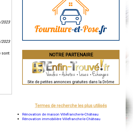
Caen
Aurillac
Angoulême
La Rochelle
0/2023
Bourges
Brive-la-Gaillarde
Dijon
Saint-Brieuc
Guéret
5/2023
Périgueux
Besançon
e sont
NOTRE PARTENAIRE
Valence
Évreux
Chartres
Brest
Nîmes
Toulouse
Site de petites annonces gratuites dans la Drôme
Auch
Bordeaux
Montpellier
Rennes
Châteauroux
Termes de recherche les plus utilisés
Tours
Grenoble
Rénovation de maison Villefranche-le-Château
Dole
Rénovation immobilière Villefranche-le-Château
Mont-de-Marsan
Blois
Saint-Étienne
Le Puy-en-Velay