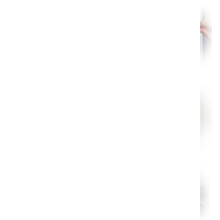
Nantes
Orléans
Cahors
Agen
Mende
Angers
Cherbourg-Octeville
Reims
Saint-Dizier
Laval
Nancy
Verdun
Lorient
Metz
Nevers
Lille
Beauvais
Alençon
Calais
Clermont-Ferrand
Pau
Tarbes
Perpignan
Strasbourg
Mulhouse
Lyon
Vesoul
Chalon-sur-Saône
Le Mans
Chambéry