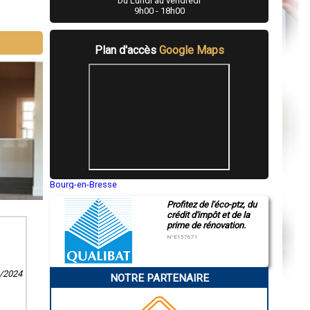
Du Lundi au vendredi
9h00 - 18h00
Plan d'accès
Google Maps
Bourg-en-Bresse
Saint-Quentin
Profitez de l'éco-ptz, du
Montluçon
crédit d'impôt et de la
Manosque
prime de rénovation.
Gap
Nice
N°E157671
Annonay
Charleville-Mézières
Pamiers
4/2024
NOTRE PARTENAIRE
Troyes
Narbonne
Rodez
Marseille