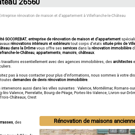
teau 26560
Entreprise rénovation de maison et d'appartement à Villefranche-le-Château
été SOCOREBAT
,
entreprise de rénovation de maison et d'appartement
spécial
travaux
rénovations intérieurs et extérieurs
tout corps d'etats
située près de Vill
hâteau dans la Drôme
vous offre ses
services
dans la
rénovation immobilière
d
lefranche-le-Château
,
appartements
,
manoirs
,
châteaux
.
 travaillons essentiellement avec des agences immobilières, des
architectes
e
culiers.
sitez pas à nous contacter pour plus d'informations, nous sommes à votre di
 toutes
demandes de devis rénovation immobilière
.
intervenons aussi dans les villes suivantes :
Valence
,
Montélimar
,
Romans-sur
g-lès-Valence
,
Pierrelatte
,
Bourg-de-Péage
,
Portes-lès-Valence
,
Livron-sur-Drô
-Trois-Châteaux
,
Crest
Rénovation de maisons ancienn
errasses
, des