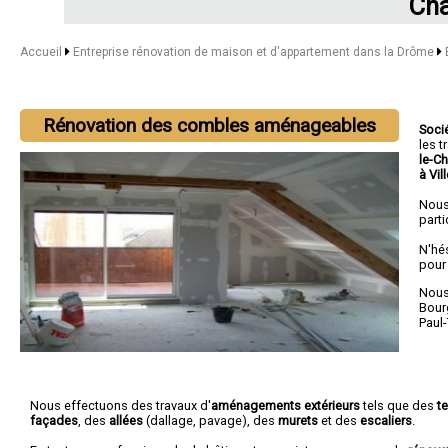
Châ
Accueil
Entreprise rénovation de maison et d'appartement dans la Drôme
Rénovation des combles aménageables
Soci
les 
le-C
à Vil
Nous
parti
N'hé
pour
Nous 
Bour
Paul
Nous effectuons des travaux d'
aménagements extérieurs
tels que des
t
façades
, des
allées
(dallage, pavage), des
murets
et des
escaliers
.