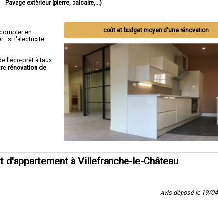
Pavage extérieur (pierre, calcaire,...)
coût et budget moyen d'une rénovation
ut compter en
 si l'électricité
de l'éco-prêt à taux
tre
rénovation de
 d'appartement à Villefranche-le-Château
Avis déposé le 19/0