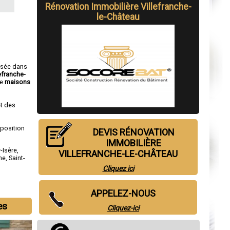
Rénovation Immobilière Villefranche-
le-Château
isée dans
efranche-
e
maisons
t des
sposition
DEVIS RÉNOVATION
IMMOBILIÈRE
-Isère
,
VILLEFRANCHE-LE-CHÂTEAU
me
,
Saint-
Cliquez ici
APPELEZ-NOUS
es
Cliquez-ici