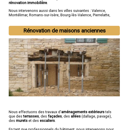
rénovation immobilière
.
Nous intervenons aussi dans les villes suivantes :
Valence
,
Montélimar
,
Romans-sur-Isère
,
Bourg-lès-Valence
,
Pierrelatte
,
Bourg-de-Péage
,
Portes-lès-Valence
,
Livron-sur-Drôme
,
Saint-
Paul-Trois-Châteaux
,
Crest
Rénovation de maisons anciennes
Nous effectuons des travaux d'
aménagements extérieurs
tels
que des
terrasses
, des
façades
, des
allées
(dallage, pavage),
des
murets
et des
escaliers
.
En tant que professionnels du bâtiment, nous intervenons pour