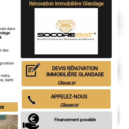
Rénovation Immobilière Glandage
isée dans
andage
à
t des
sposition
DEVIS RÉNOVATION
IMMOBILIÈRE GLANDAGE
-Isère
,
me
,
Saint-
Cliquez ici
APPELEZ-NOUS
Cliquez-ici
es
Financement possible