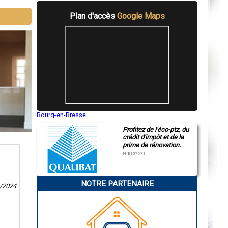
Plan d'accès
Google Maps
Bourg-en-Bresse
Saint-Quentin
Profitez de l'éco-ptz, du
Montluçon
crédit d'impôt et de la
Manosque
prime de rénovation.
Gap
Nice
N°E157671
Annonay
Charleville-Mézières
Pamiers
NOTRE PARTENAIRE
Troyes
4/2024
Narbonne
Rodez
Marseille
Caen
Aurillac