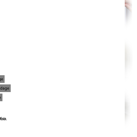
Agen
Mende
Angers
Cherbourg-Octeville
Reims
Saint-Dizier
Laval
Nancy
Verdun
Lorient
Metz
Nevers
Lille
Beauvais
Alençon
Calais
Clermont-Ferrand
ge
Pau
Tarbes
ndage
Perpignan
Strasbourg
e
Mulhouse
Lyon
Vesoul
Chalon-sur-Saône
Le Mans
ois.
Chambéry
Annecy
Paris
Le Havre