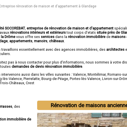
Entreprise rénovation de maison et d'appartement à Glandage
été SOCOREBAT
,
entreprise de rénovation de maison et d'appartement
spécial
travaux
rénovations intérieurs et extérieurs
tout corps d'etats
située près de Gl
 la Drôme
vous offre ses
services
dans la
rénovation immobilière
de
maisons 
dage
,
appartements
,
manoirs
,
châteaux
.
 travaillons essentiellement avec des agences immobilières, des
architectes
e
culiers.
sitez pas à nous contacter pour plus d'informations, nous sommes à votre di
 toutes
demandes de devis rénovation immobilière
.
intervenons aussi dans les villes suivantes :
Valence
,
Montélimar
,
Romans-sur
g-lès-Valence
,
Pierrelatte
,
Bourg-de-Péage
,
Portes-lès-Valence
,
Livron-sur-Drô
-Trois-Châteaux
,
Crest
Rénovation de maisons ancienn
errasses
, des
tion immobilière de