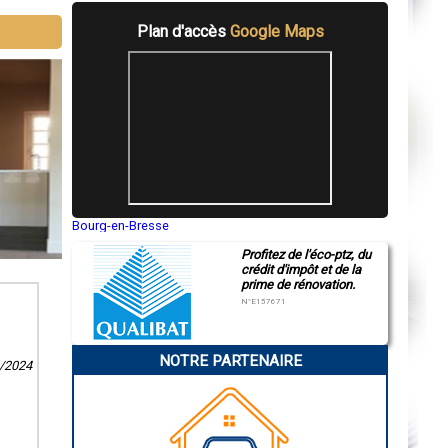
Plan d'accès
Google Maps
Bourg-en-Bresse
Saint-Quentin
Profitez de l'éco-ptz, du
Montluçon
crédit d'impôt et de la
Manosque
prime de rénovation.
Gap
Nice
N°E157671
Annonay
Charleville-Mézières
Pamiers
NOTRE PARTENAIRE
Troyes
4/2024
Narbonne
Rodez
Marseille
Caen
Aurillac