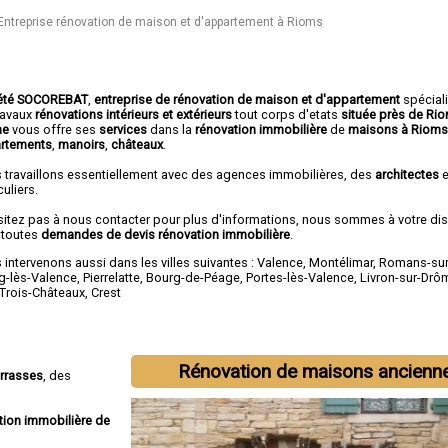
Entreprise rénovation de maison et d'appartement à Rioms
été SOCOREBAT
,
entreprise de rénovation de maison et d'appartement
spécial
travaux
rénovations intérieurs et extérieurs
tout corps d'etats
située près de Ri
me
vous offre ses
services
dans la
rénovation immobilière
de
maisons à Riom
rtements
,
manoirs
,
châteaux
.
 travaillons essentiellement avec des agences immobilières, des
architectes
e
culiers.
sitez pas à nous contacter pour plus d'informations, nous sommes à votre di
 toutes
demandes de devis rénovation immobilière
.
intervenons aussi dans les villes suivantes :
Valence
,
Montélimar
,
Romans-sur
g-lès-Valence
,
Pierrelatte
,
Bourg-de-Péage
,
Portes-lès-Valence
,
Livron-sur-Drô
-Trois-Châteaux
,
Crest
Rénovation de maisons ancienn
errasses
, des
tion immobilière de