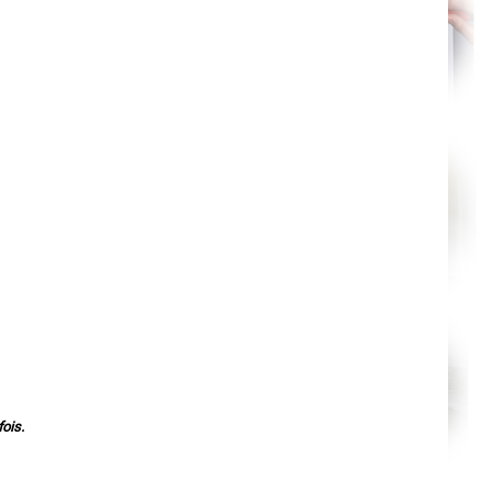
Agen
Mende
Angers
Cherbourg-Octeville
Reims
Saint-Dizier
Laval
Nancy
Verdun
Lorient
Metz
Nevers
Lille
Beauvais
Alençon
Calais
Clermont-Ferrand
Pau
Tarbes
Perpignan
Strasbourg
Mulhouse
Lyon
Vesoul
Chalon-sur-Saône
Le Mans
ois.
Chambéry
Annecy
Paris
Le Havre