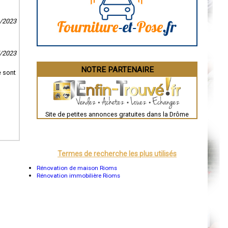
Angoulême
La Rochelle
Bourges
0/2023
Brive-la-Gaillarde
Dijon
Saint-Brieuc
Guéret
5/2023
Périgueux
Besançon
NOTRE PARTENAIRE
Valence
e sont
Évreux
Chartres
Brest
Nîmes
Toulouse
Site de petites annonces gratuites dans la Drôme
Auch
Bordeaux
Montpellier
Rennes
Châteauroux
Termes de recherche les plus utilisés
Tours
Grenoble
Rénovation de maison Rioms
Dole
Rénovation immobilière Rioms
Mont-de-Marsan
Blois
Saint-Étienne
Le Puy-en-Velay
Nantes
Orléans
Cahors