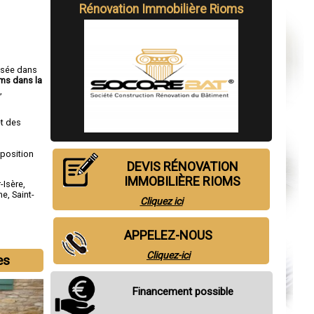
Rénovation Immobilière Rioms
isée dans
oms dans la
s
,
t des
sposition
DEVIS RÉNOVATION
IMMOBILIÈRE RIOMS
-Isère
,
me
,
Saint-
Cliquez ici
APPELEZ-NOUS
Cliquez-ici
es
Financement possible