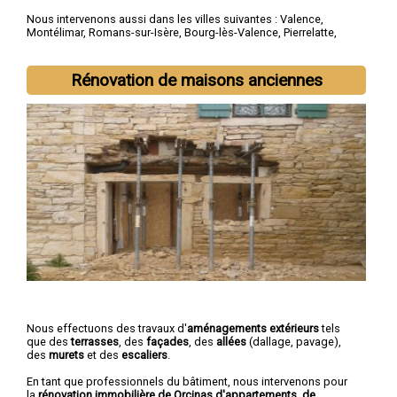
Nous intervenons aussi dans les villes suivantes :
Valence
,
Montélimar
,
Romans-sur-Isère
,
Bourg-lès-Valence
,
Pierrelatte
,
Bourg-de-Péage
,
Portes-lès-Valence
,
Livron-sur-Drôme
,
Saint-
Paul-Trois-Châteaux
,
Crest
Rénovation de maisons anciennes
Nous effectuons des travaux d'
aménagements extérieurs
tels
que des
terrasses
, des
façades
, des
allées
(dallage, pavage),
des
murets
et des
escaliers
.
En tant que professionnels du bâtiment, nous intervenons pour
la
rénovation immobilière de Orcinas d'appartements, de