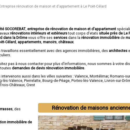
Entreprise rénovation de maison et d'appartement à Le Poët-Célard
été SOCOREBAT
,
entreprise de rénovation de maison et d'appartement
spécial
travaux
rénovations intérieurs et extérieurs
tout corps d'etats
située près de Le 
rd dans la Drôme
vous offre ses
services
dans la
rénovation immobilière
de
ma
oët-Célard
,
appartements
,
manoirs
,
châteaux
.
 travaillons essentiellement avec des agences immobilières, des
architectes
e
culiers.
sitez pas à nous contacter pour plus d'informations, nous sommes à votre di
 toutes
demandes de devis rénovation immobilière
.
intervenons aussi dans les villes suivantes :
Valence
,
Montélimar
,
Romans-sur
g-lès-Valence
,
Pierrelatte
,
Bourg-de-Péage
,
Portes-lès-Valence
,
Livron-sur-Drô
-Trois-Châteaux
,
Crest
Rénovation de maisons ancienn
errasses
, des
tion immobilière de