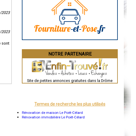
Caen
Aurillac
0/2023
Angoulême
La Rochelle
Bourges
Brive-la-Gaillarde
Dijon
5/2023
Saint-Brieuc
Guéret
e sont
Périgueux
Besançon
NOTRE PARTENAIRE
Valence
Évreux
Chartres
Brest
Nîmes
Toulouse
Site de petites annonces gratuites dans la Drôme
Auch
Bordeaux
Montpellier
Rennes
Châteauroux
Termes de recherche les plus utilisés
Tours
Grenoble
Rénovation de maison Le Poët-Célard
Dole
Rénovation immobilière Le Poët-Célard
Mont-de-Marsan
Blois
Saint-Étienne
Le Puy-en-Velay