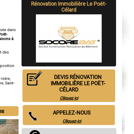
Rénovation Immobilière Le Poët-
Célard
isée dans
Poët-
isons à
t des
sposition
DEVIS RÉNOVATION
-Isère
,
IMMOBILIÈRE LE POËT-
me
,
Saint-
CÉLARD
Cliquez ici
es
APPELEZ-NOUS
Cliquez-ici