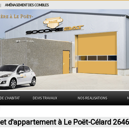
AMÉNAGEMENT DES COMBLES
|
ière à
Le Poët-
DE L'HABITAT
DEVIS TRAVAUX
NOS REALISATIONS
 et d'appartement à Le Poët-Célard 264