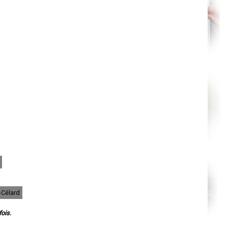
Nantes
Orléans
Cahors
Agen
Mende
Angers
Cherbourg-Octeville
Reims
Saint-Dizier
Laval
Nancy
Verdun
Lorient
Metz
Nevers
Lille
Beauvais
Alençon
Calais
Clermont-Ferrand
Pau
Tarbes
Perpignan
Strasbourg
Mulhouse
Lyon
-Célard
Vesoul
Chalon-sur-Saône
ois.
Le Mans
Chambéry