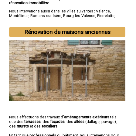
rénovation immobilière
.
Nous intervenons aussi dans les villes suivantes :
Valence
,
Montélimar
,
Romans-sur-Isère
,
Bourg-lès-Valence
,
Pierrelatte
,
Bourg-de-Péage
,
Portes-lès-Valence
,
Livron-sur-Drôme
,
Saint-
Paul-Trois-Châteaux
,
Crest
Rénovation de maisons anciennes
Nous effectuons des travaux d'
aménagements extérieurs
tels
que des
terrasses
, des
façades
, des
allées
(dallage, pavage),
des
murets
et des
escaliers
.
En tant que professionnels du bâtiment, nous intervenons pour